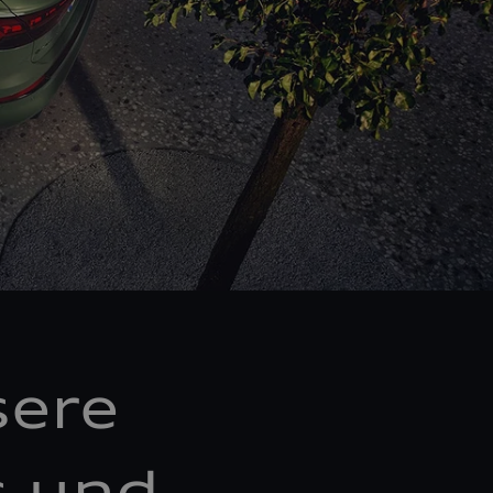
sere
s und