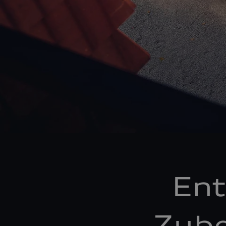
Ent
Zube