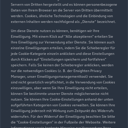
Professor-Oehler-Straße 13
Servern von Dritten hergestellt und es können personenbezogene
40589 Düsseldorf
Daten von Ihrem Browser an die Server von Dritten übermittelt
werden. Cookies, ähnliche Technologien und die Einbindung von
externen Inhalten werden nachfolgend als „Dienste“ bezeichnet.
0211 98980
Um diese Dienste nutzen zu können, benötigen wir Ihre
Einwilligung. Mit einem Klick auf "Alle akzeptieren" erteilen Sie
info_34@gottfried-schultz.de
Ihre Einwilligung zur Verwendung aller Dienste. Sie können auch
einzelne Einwilligungen erteilen, indem Sie die Schieberegler für
Kontaktdaten herunterladen
jede Cookie-Kategorie einzeln anklicken und diese Einstellungen
durch Klicken auf "Einstellungen speichern und fortfahren"
speichern. Falls Sie keinen der Schieberegler anklicken, werden
nur die notwendigen Cookies (z. B. der Ensighten Privacy
Manager, unser Einwilligungsmanagementtool) verwendet. Sie
Öffnungszeiten
sind nicht gesetzlich verpflichtet, in die Verwendung von Cookies
einzuwilligen, aber wenn Sie Ihre Einwilligung nicht erteilen,
können Sie bestimmte unserer Dienste möglicherweise nicht
nutzen. Sie können Ihre Cookie-Einstellungen anhand der unten
Service
aufgeführten Kategorien von Cookies verwalten. Sie können Ihre
Geschlossen
,
öffnet am
Freitag 07:00
Einwilligung jederzeit mit Wirkung zum Zeitpunkt des Widerrufs
widerrufen. Für den Widerruf der Einwilligung beachten Sie bitte
die "Cookie-Einstellungen" in der Fußzeile der Webseite. Weitere
Montag - Freitag
07:00 - 18:00
Informationen sowie konkrete Hinweise zur Verwendung Ihrer