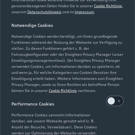
personenbezogenen Daten finden Sie in unserer
Cookie Richtlinie
,
Samstag
09:00 - 13:00
unserem
Datenschutzhinweis
und im
Impressum
.
Sonntag
Geschlossen
Notwendige Cookies
Notwendige Cookies werden benötigt, um Ihnen grundlegende
Funktionen während der Nutzung der Webseite zur Verfügung zu
stellen. Zu diesen Funktionen gehört z. B. der
Fahrzeugkonfigurator oder der Ensighten Privacy Manager (unser
Einwilligungsmanagementtool). Der Ensighten Privacy Manager
Zurück nach oben
verwendet Cookies, um Informationen darüber zu speichern, ob
und wenn ja, für welche Kategorien von Cookies Benutzer ihre
Einwilligung erteilt haben. Weitere Informationen zum Ensighten
Modelle
Privacy Manager, sowie zu Ihren Rechten als betroffene Person
können Sie in unserer
Cookie Richtlinie
nachlesen.
Kaufen & leasen
Alle Modelle
Performance Cookies
Modelle vergleichen
Service & Zubehör
Performance Cookies sammeln Informationen
Neuwagensuche
darüber, wie unsere Webseite genutzt wird (z. B.
Elektromodelle
Anzahl der Besuche, Verweildauer). Diese Cookies
Gebrauchtwagensuche
Support
werden zur Optimierung der Webseite verwendet.
Saisonale Angebote