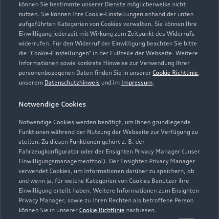
Kontaktdaten herunterladen
können Sie bestimmte unserer Dienste möglicherweise nicht
nutzen. Sie können Ihre Cookie-Einstellungen anhand der unten
aufgeführten Kategorien von Cookies verwalten. Sie können Ihre
Einwilligung jederzeit mit Wirkung zum Zeitpunkt des Widerrufs
widerrufen. Für den Widerruf der Einwilligung beachten Sie bitte
Öffnungszeiten
die "Cookie-Einstellungen" in der Fußzeile der Webseite. Weitere
Informationen sowie konkrete Hinweise zur Verwendung Ihrer
personenbezogenen Daten finden Sie in unserer
Cookie Richtlinie
,
unserem
Datenschutzhinweis
und im
Impressum
.
Service
Geschlossen
,
öffnet am
Montag 07:00
Notwendige Cookies
Notwendige Cookies werden benötigt, um Ihnen grundlegende
Montag - Freitag
07:00 - 18:00
Funktionen während der Nutzung der Webseite zur Verfügung zu
stellen. Zu diesen Funktionen gehört z. B. der
Samstag
09:00 - 13:00
Fahrzeugkonfigurator oder der Ensighten Privacy Manager (unser
Einwilligungsmanagementtool). Der Ensighten Privacy Manager
Sonntag
Geschlossen
verwendet Cookies, um Informationen darüber zu speichern, ob
und wenn ja, für welche Kategorien von Cookies Benutzer ihre
Einwilligung erteilt haben. Weitere Informationen zum Ensighten
Privacy Manager, sowie zu Ihren Rechten als betroffene Person
können Sie in unserer
Cookie Richtlinie
nachlesen.