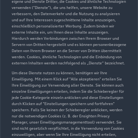
eigene und Dienste Dritter, die Cookies und ähnliche Technologien
verwenden ("Dienste"), die uns helfen, unsere Website zu
verbessern, den Datenverkehr und die Nutzung zu analysieren
und auf Ihre Interessen zugeschnittene Inhalte anzuzeigen,
einschließlich personalisierter Werbung. Zudem binden wir
externe Inhalte ein, um Ihnen diese Inhalte anzuzeigen.
Hierdurch werden Verbindungen zwischen Ihrem Browser und
Servern von Dritten hergestellt und es können personenbezogene
Daten von Ihrem Browser an die Server von Dritten übermittelt
werden. Cookies, ähnliche Technologien und die Einbindung von
externen Inhalten werden nachfolgend als „Dienste“ bezeichnet.
Um diese Dienste nutzen zu können, benötigen wir Ihre
Einwilligung. Mit einem Klick auf "Alle akzeptieren" erteilen Sie
Ihre Einwilligung zur Verwendung aller Dienste. Sie können auch
Professor-Oehler-Straße 13
einzelne Einwilligungen erteilen, indem Sie die Schieberegler für
40589 Düsseldorf
jede Cookie-Kategorie einzeln anklicken und diese Einstellungen
durch Klicken auf "Einstellungen speichern und fortfahren"
0211 98980
speichern. Falls Sie keinen der Schieberegler anklicken, werden
nur die notwendigen Cookies (z. B. der Ensighten Privacy
Manager, unser Einwilligungsmanagementtool) verwendet. Sie
info_34@gottfried-schultz.de
sind nicht gesetzlich verpflichtet, in die Verwendung von Cookies
einzuwilligen, aber wenn Sie Ihre Einwilligung nicht erteilen,