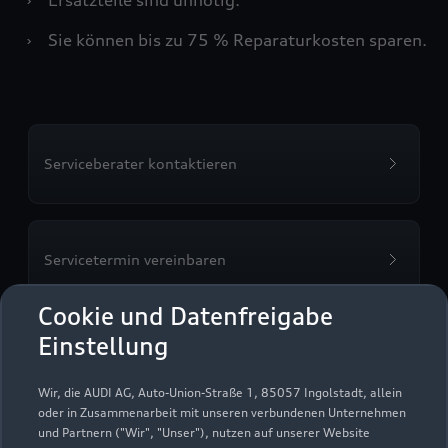
›
Sie können bis zu 75 % Reparaturkosten sparen.
Serviceberater kontaktieren
Servicetermin vereinbaren
Cookie und Datenfreigabe
Einstellung
Gottfried Schultz Benrath
Wir, die AUDI AG, Auto-Union-Straße 1, 85057 Ingolstadt, allein
oder in Zusammenarbeit mit unseren verbundenen Unternehmen
Servicepartner
e-tron
und Partnern ("Wir", "Unser"), nutzen auf unserer Website